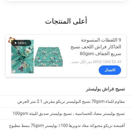
أعلى المنتجات
9 اللقطات المنسوجة
الجاكار فراش اللحف نسيج
سريع الجفاف 80gsm
$0.43 MOQ:1000 متر لكل تصميم / لون
الاتصال
نسيج فراش بوليستر
مقاوم للماء 70gsm نسيج البوليستر تريكو مفرش 2.1 متر العرض
نسيج بوليستر مضاد للحساسية ، نسيج بوليستر صديق للبيئة 100gsm
أقمشة تريكو محبوكة معاد تدويرها 100٪ بوليستر 75gsm بنمط مطبوع