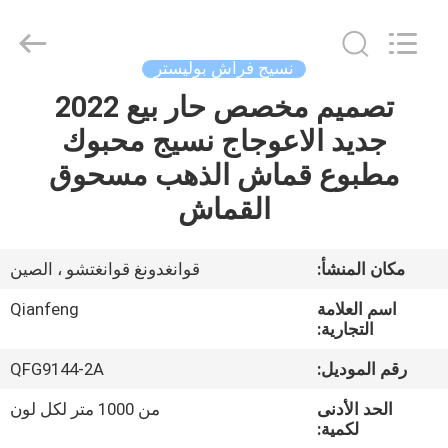
البوليستر
،
نسيج
فراش
البوليستر
نسيج فراش بوليستر
المضادة
للحساسية
،
تصميم مخصص حار بيع 2022
الصفحة
100gsm
نسيج
جديد الاعوجاج نسيج محبوك
الرئيسية
البوليستر
البيئي
supplier.
مطبوع قماش الذهب مسحوق
Copyright
©
منتجات
2021
القماش
-
2025
Guangzhou
Qianfeng
عرض
Print
مكان المنشأ:
قوانغدونغ قوانغتشو ، الصين
Co.,
Ltd..
الواقع
All
اسم العلامة
Qianfeng
Rights
الافتراضي
Reserved.
التجارية:
Developed
by
ECER
رقم الموديل:
QFG9144-2A
معلومات
الحد الأدنى
من 1000 متر لكل لون
عنا
لكمية: