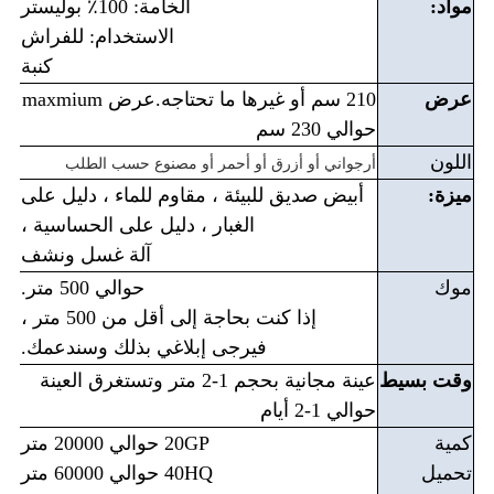
مواد:
الخامة: 100٪ بوليستر
الاستخدام: للفراش
كنبة
عرض
210 سم أو غيرها ما تحتاجه.عرض maxmium
حوالي 230 سم
اللون
أرجواني أو أزرق أو أحمر أو مصنوع حسب الطلب
ميزة:
أبيض صديق للبيئة ، مقاوم للماء ، دليل على
الغبار ، دليل على الحساسية ،
آلة غسل ونشف
موك
حوالي 500 متر.
إذا كنت بحاجة إلى أقل من 500 متر ،
فيرجى إبلاغي بذلك وسندعمك.
وقت بسيط
عينة مجانية بحجم 1-2 متر وتستغرق العينة
حوالي 1-2 أيام
كمية
20GP حوالي 20000 متر
تحميل
40HQ حوالي 60000 متر