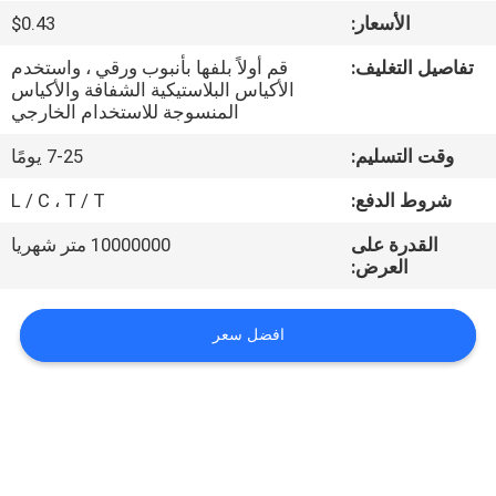
الأسعار:
$0.43
جولة
تفاصيل التغليف:
قم أولاً بلفها بأنبوب ورقي ، واستخدم
في
الأكياس البلاستيكية الشفافة والأكياس
المنسوجة للاستخدام الخارجي
المعمل
وقت التسليم:
7-25 يومًا
مراقبة
شروط الدفع:
L / C ، T / T
الجودة
القدرة على
10000000 متر شهريا
العرض:
اتصل
افضل سعر
بنا
أخبار
اطلب