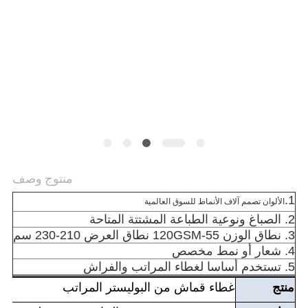
اقتباس
خريطة
الموقع
PRIVACY
POLICY
منتوج وصف
1.
الألوان تصمم آلاف الأنماط للسوق العالمية
2. الصباغ ونوعية الطباعة المشتتة المتاحة
3. نطاق الوزن 55-120GSM نطاق العرض 210-230 سم
4. شعار أو نمط مخصص
5. تستخدم أساسا لغطاء المراتب والفراش
منتج
غطاء قماش من البوليستر المراتب