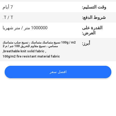
وقت التسليم:
7 أيام
جولة
شروط الدفع:
T / T.
في
القدرة على
1000000 متر / متر شهريا
المعمل
العرض:
أبرز:
100g / m2 نسيج متماسك متماسك ، نسيج صلب متماسك
مراقبة
مسامي ، نسيج مقاوم للحريق 100 جم / م 2
,
,
breathable knit solid fabric
الجودة
100g/m2 fire resistant material fabric
اتصل
افضل سعر
بنا
أخبار
اطلب