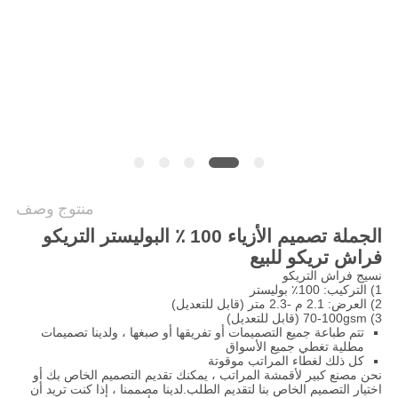
اقتباس
خريطة
الموقع
PRIVACY
POLICY
منتوج وصف
الجملة تصميم الأزياء 100 ٪ البوليستر التريكو
فراش تريكو للبيع
نسيج فراش التريكو
1) التركيب: 100٪ بوليستر
2) العرض: 2.1 م -2.3 متر (قابل للتعديل)
3) 70-100gsm (قابل للتعديل)
تتم طباعة جميع التصميمات أو تفريقها أو صبغها ، ولدينا تصميمات
مطلية تغطي جميع الأسواق
كل ذلك لغطاء المراتب موقوتة
نحن مصنع كبير لأقمشة المراتب ، يمكنك تقديم التصميم الخاص بك أو
اختيار التصميم الخاص بنا لتقديم الطلب.لدينا مصممنا ، إذا كنت تريد أن