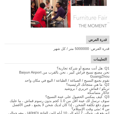
قدرة العرض
قدرة العرض: 5000000 متر / كل شهر
التعليمات
Q1: هل أنت مصنع أو شركة تجارية؟
نحن مصنع نسيج فراش كبير ، نحن بالقرب من Baiyun Airport
GuangZhou
نقوم بجمع النسيج / الصباغة / الطباعة / البيع في مكان واحد
Q2: ما هي منتجاتك الرئيسية؟
تريكو / قماش حريري / بروشيد
جاكار متماسكة
Q3: كيف يمكنني الحصول على عينة النسيج؟
سوف نرسل لك عينة أقل من 1.0 كجم بدون رسوم قماش ، ما عليك
سوى دفع تكلفة الشحن ، إذا كان لديك شحن لا يجمع ، فمن الأفضل
س 4 ؛متى وقت الإستلام؟
إنه يقع في حوالي 7 أيام إلى 10 أيام للون الفاتح (40HQ) ، وهو حوالي