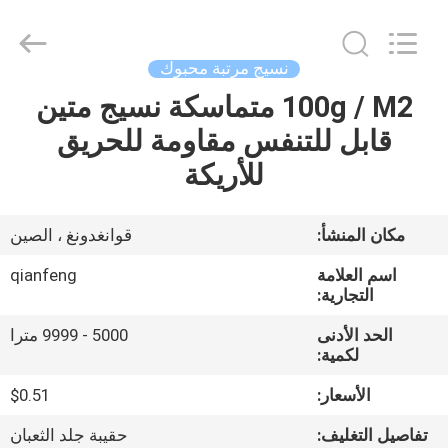
©
2021
-
2026
Guangzhou
نسيج مرتبة محبوك
Qianfeng
Print
100g / M2 متماسكة نسيج متين
الصفحة
Co.,
Ltd..
All
قابل للتنفس مقاومة للحريق
الرئيسية
Rights
Reserved.
للأريكة
Developed
by
ECER
منتجات
مكان المنشأ:
قوانغدونغ ، الصين
عرض
اسم العلامة
qianfeng
الواقع
التجارية:
الافتراضي
الحد الأدنى
5000 - 9999 مترا
لكمية:
معلومات
الأسعار:
$0.51
عنا
تفاصيل التغليف:
حقيبة جلد الثعبان