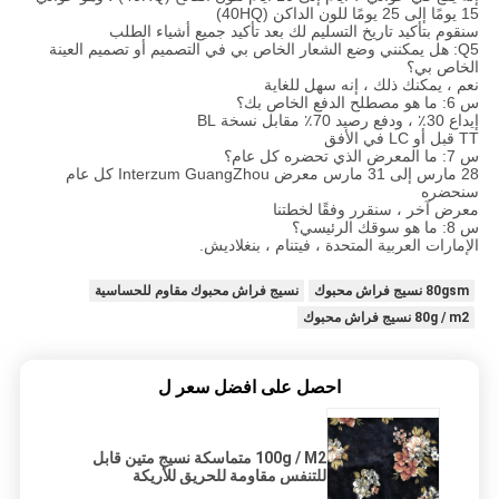
15 يومًا إلى 25 يومًا للون الداكن (40HQ)
سنقوم بتأكيد تاريخ التسليم لك بعد تأكيد جميع أشياء الطلب
Q5: هل يمكنني وضع الشعار الخاص بي في التصميم أو تصميم العينة
الخاص بي؟
نعم ، يمكنك ذلك ، إنه سهل للغاية
س 6: ما هو مصطلح الدفع الخاص بك؟
إيداع 30٪ ، ودفع رصيد 70٪ مقابل نسخة BL
TT قبل أو LC في الأفق
س 7: ما المعرض الذي تحضره كل عام؟
28 مارس إلى 31 مارس معرض Interzum GuangZhou كل عام
سنحضره
معرض آخر ، سنقرر وفقًا لخطتنا
س 8: ما هو سوقك الرئيسي؟
الإمارات العربية المتحدة ، فيتنام ، بنغلاديش.
80gsm نسيج فراش محبوك
نسيج فراش محبوك مقاوم للحساسية
80g / m2 نسيج فراش محبوك
احصل على افضل سعر ل
100g / M2 متماسكة نسيج متين قابل
للتنفس مقاومة للحريق للأريكة