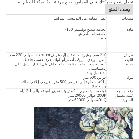
تجعل شعار شركتك على القماش لصنع مرتبة أيضًا يمكننا القيام به.
وصف المنتج
منتجات
غطاء قماش من البوليستر المراتب
مادة
الخامة: نسيج بوليستر 100٪
الاستخدام: للفراش
كنبة
عرض
210 سم أو غيرها ما تحتاج إليه.عرض maxmium حوالي 230 سم
اللون
أبيض ، وردي ، أزرق ، أصفر أو ألوان أخرى حسب حاجتك
ميزة
أبيض صديق للبيئة ، مقاوم للماء ، دليل على الغبار ، دليل على
الحساسية ،
آلة غسل ونشف
موك
حوالي 500 متر.
إذا كنت بحاجة إلى أقل من 500 متر ، فيرجى إبلاغي بذلك
وسندعمك.
وقت بسيط
عينة مجانية بحجم 1-2 متر وتستغرق العينة حوالي 1-2 أيام
كمية تحميل
20GP حوالي 20000 متر
الحاوية
40HQ حوالي 60000 متر