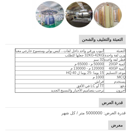
التعبئة والتغليف والشحن
التعبئة
أنبوب ورقي واحد داخل لفات ، كيس بولي ومنسوج خارجي معبأ
وزن لفة واحدة
32KG-42KG جعلها للطلب
قطر لفة واحدة
32 سم
كمية 20GP
50000 م - 65000 م
كمية 40GP
120000 م - 130000 م
موعد التسليم
15 يوما -25 يوما ل 40 HQ
MCQ:
1000 م
يستخدم
فراش
دفع:
TT أو LC في الأفق
آحرون
نرحب بتصاميم الأخبار والنسيج الجديد
قدرة العرض
قدرة العرض: 5000000 متر / كل شهر
معرض