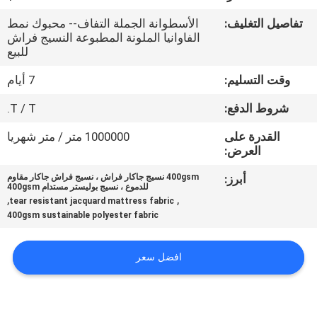
تفاصيل التغليف:
الأسطوانة الجملة التفاف-- محبوك نمط
جولة
الفاوانيا الملونة المطبوعة النسيج فراش
للبيع
في
المعمل
وقت التسليم:
7 أيام
شروط الدفع:
T / T.
مراقبة
القدرة على
1000000 متر / متر شهريا
الجودة
العرض:
أبرز:
400gsm نسيج جاكار فراش ، نسيج فراش جاكار مقاوم
للدموع ، نسيج بوليستر مستدام 400gsm
اتصل
,
,
tear resistant jacquard mattress fabric
بنا
400gsm sustainable polyester fabric
افضل سعر
أخبار
اطلب