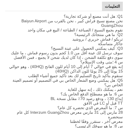
التعليمات
Q1: هل أنت مصنع أو شركة تجارية؟
نحن مصنع نسيج فراش كبير ، نحن بالقرب من Baiyun Airport
GuangZhou
نقوم بجمع النسيج / الصباغة / الطباعة / البيع في مكان واحد
Q2: ما هي منتجاتك الرئيسية؟
تريكو / قماش حريري / بروشيد
جاكار متماسكة
Q3: كيف يمكنني الحصول على عينة النسيج؟
سوف نرسل لك عينة أقل من 1.0 كجم بدون رسوم قماش ، ما عليك
سوى دفع تكلفة الشحن ، إذا كان لديك شحن لا يجمع ، فمن الأفضل
س 4 ؛متى وقت الإستلام؟
إنه يقع في حوالي 7 أيام إلى 10 أيام للون الفاتح (40HQ) ، وهو حوالي
15 يومًا إلى 25 يومًا للون الداكن (40HQ)
سنقوم بتأكيد تاريخ التسليم لك بعد تأكيد جميع أشياء الطلب
Q5: هل يمكنني وضع الشعار الخاص بي في التصميم أو تصميم العينة
الخاص بي؟
نعم ، يمكنك ذلك ، إنه سهل للغاية
س 6: ما هو مصطلح الدفع الخاص بك؟
إيداع 30٪ ، ودفع رصيد 70٪ مقابل نسخة BL
TT قبل أو LC في الأفق
س 7: ما المعرض الذي تحضره كل عام؟
28 مارس إلى 31 مارس معرض Interzum GuangZhou كل عام
سنحضره
معرض آخر ، سنقرر وفقًا لخطتنا
س 8: ما هو سوقك الرئيسي؟