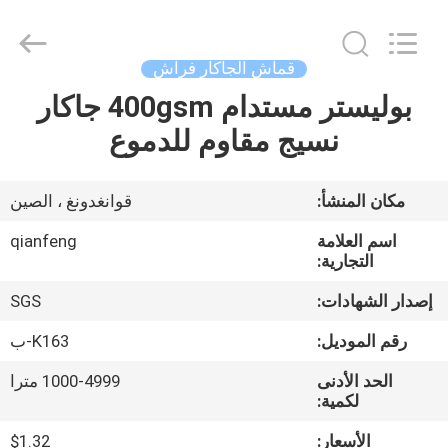
©
2021
-
2026
Guangzhou
قماش الجاكار فراش
Qianfeng
Print
بوليستر مستدام 400gsm جاكار
الصفحة
Co.,
Ltd..
All
نسيج مقاوم للدموع
الرئيسية
Rights
Reserved.
Developed
by
ECER
منتجات
مكان المنشأ:
قوانغدونغ ، الصين
اسم العلامة
qianfeng
عرض
التجارية:
الواقع
إصدار الشهادات:
SGS
الافتراضي
رقم الموديل:
K163-ب
الحد الأدنى
1000-4999 مترا
معلومات
لكمية:
عنا
الأسعار:
$1.32