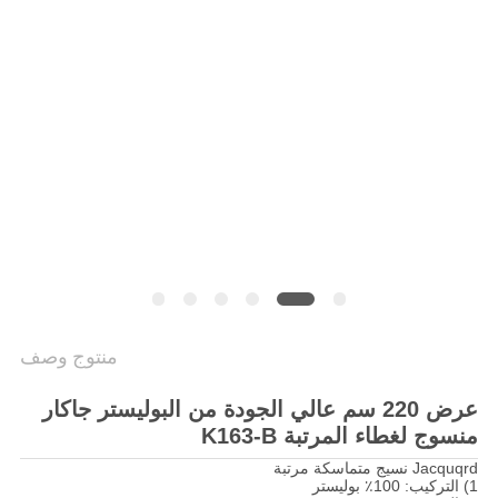
اقتباس
خريطة
الموقع
PRIVACY
POLICY
منتوج وصف
عرض 220 سم عالي الجودة من البوليستر جاكار
منسوج لغطاء المرتبة K163-B
Jacquqrd نسيج متماسكة مرتبة
1) التركيب: 100٪ بوليستر