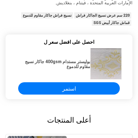
الإمارات العربية المتحدة ، فيتنام ، بنغلاديش.
220 سم عرض نسيج الجاكار فراش
نسيج فراش جاكار مقاوم للدموع
قماش جاكار أبيض SGS
احصل على افضل سعر ل
بوليستر مستدام 400gsm جاكار نسيج
مقاوم للدموع
استمر
أعلى المنتجات