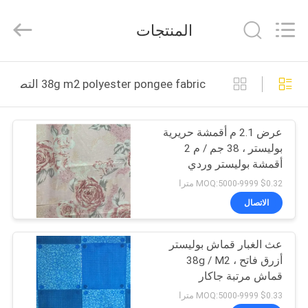
©
2021
-
المنتجات
2025
Guangzhou
Qianfeng
Print
Co.,
الصفحة
Ltd..
38g m2 polyester pongee fabric التصنيع عبر الإنترنت
All
الرئيسية
Rights
Reserved.
Developed
by
ECER
عرض 2.1 م أقمشة حريرية
منتجات
بوليستر ، 38 جم / م 2
أقمشة بوليستر وردي
عرض
$0.32 MOQ:5000-9999 مترا
الواقع
الاتصال
الافتراضي
عث الغبار قماش بوليستر
أزرق فاتح ، 38g / M2
معلومات
قماش مرتبة جاكار
عنا
$0.33 MOQ:5000-9999 مترا