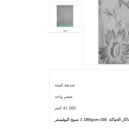
صديقة للبيئة
عنصر واحد
41.000 كجم
,
180gsm 100 ٪ نسيج البوليستر