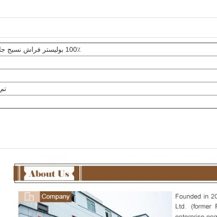
100٪ بوليستر فراش نسيج جاكار منسوج
تم 
اترك رسالة