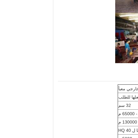
ارجي معبأ
32 سم