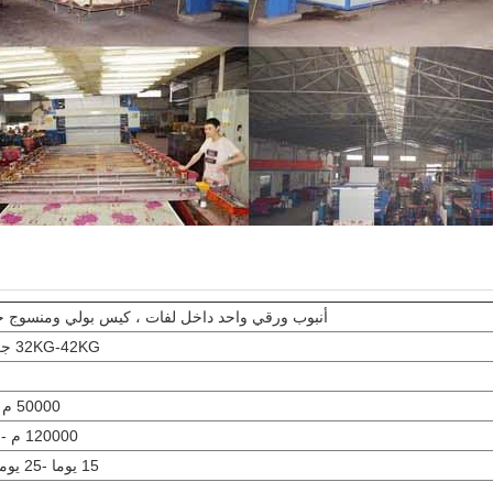
أنبوب ورقي واحد داخل لفات ، كيس بولي ومنسوج خ
32KG-42KG جعلها للطلب
50000 م - 65000 م
120000 م - 130000 م
15 يوما -25 يوما ل 40 HQ