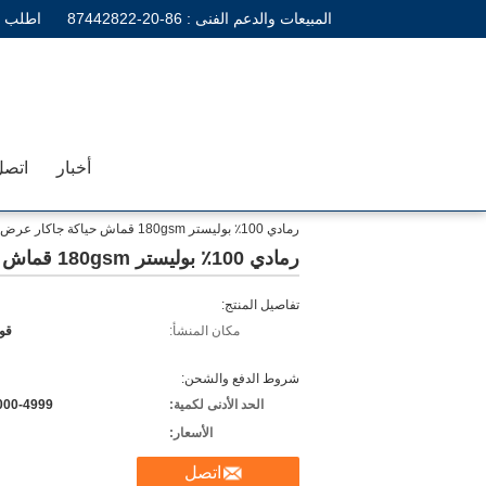
المبيعات والدعم الفنى :
86-20-87442822
اطلب ا
أخبار
اتصل
رمادي 100٪ بوليستر 180gsm قماش حياكة جاكار عرض 220 سم
رمادي 100٪ بوليستر 180gsm قماش حياكة جاكار عرض 220 سم
تفاصيل المنتج:
مكان المنشأ:
قو
شروط الدفع والشحن:
الحد الأدنى لكمية:
2000-4999 مت
الأسعار:
اتصل