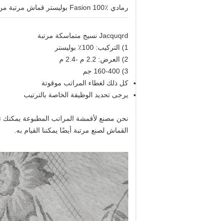
رمادي Fasion 100٪ بوليستر قماش مرتبة من قماش الجاكار المنسوج Kk0016G 220 سم * 180gsm
Jacquqrd نسيج متماسكة مرتبة
1) التركيب: 100٪ بوليستر
2) العرض: 2.2 م -2.4 م
3) 160-400 جم
كل ذلك لغطاء المراتب موقوتة
يرجى تحديد الوظيفة الخاصة بالترتيب
نحن مصنع لأقمشة المراتب المطبوعة يمكنك تقد
القماش لصنع مرتبة أيضًا يمكننا القيام به.