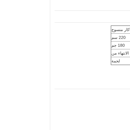
220 سم
180 جم
الانتهاء من
لحمة