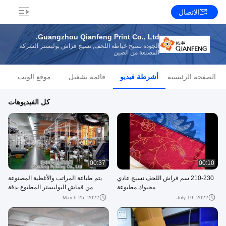
الاتصال
Guangzhou Qianfeng Print Co., Ltd.
الجودة نسيج خياطة اللحف, نسيج فراش بوليستر الشركة
المصنعة من الصين
الصفحة الرئيسية
أشرطة فيديو
قائمة تشغيل
موقع الويب
كل الفيديوهات
00:37
00:10
210-230 سم فراش اللحف نسيج عادي
يتم طباعة المراتب والأغطية المصنوعة
محبوك مطبوعة
من قماش البوليستر المطبوع بدقة
March 25, 2022
July 19, 2022